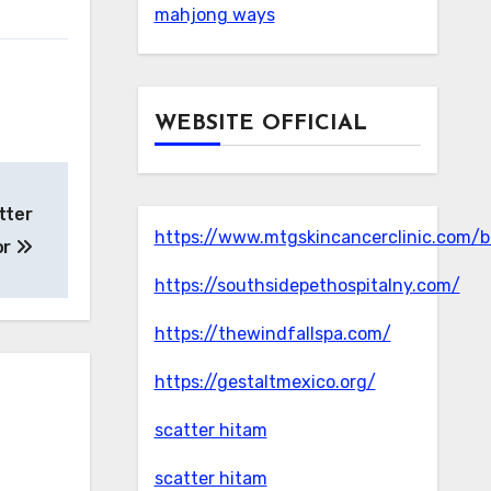
mahjong ways
WEBSITE OFFICIAL
tter
https://www.mtgskincancerclinic.com/b
or
https://southsidepethospitalny.com/
https://thewindfallspa.com/
https://gestaltmexico.org/
scatter hitam
scatter hitam