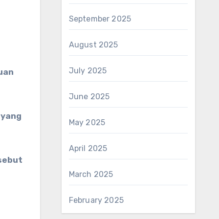
September 2025
August 2025
July 2025
June 2025
May 2025
April 2025
March 2025
February 2025