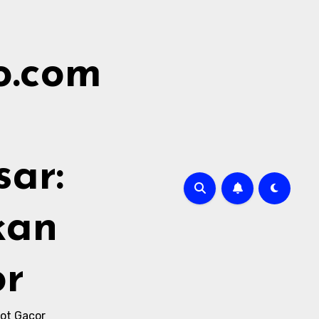
o.com
ar:
kan
or
ot Gacor