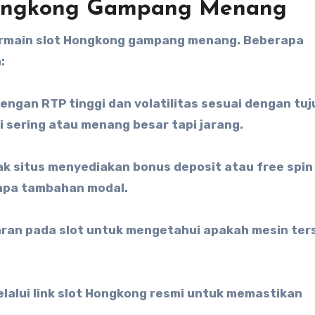
Hongkong Gampang Menang
ermain slot Hongkong gampang menang. Beberapa
:
i sering atau menang besar tapi jarang.
npa tambahan modal.