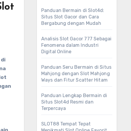
lot
Panduan Bermain di Slot4d:
Situs Slot Gacor dan Cara
Bergabung dengan Mudah
a
Analisis Slot Gacor 777 Sebagai
Fenomena dalam Industri
Digital Online
Panduan Seru Bermain di Situs
ena
Mahjong dengan Slot Mahjong
lot
Ways dan Fitur Scatter Hitam
engan
Panduan Lengkap Bermain di
Situs Slot4d Resmi dan
Terpercaya
a
SLOT88 Tempat Tepat
ain
Menikmati Slot Online Favorit