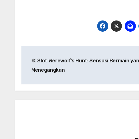
Post
Slot Werewolf’s Hunt: Sensasi Bermain ya
navigation
Menegangkan