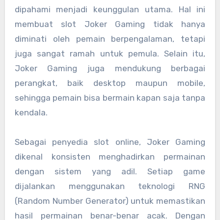
dipahami menjadi keunggulan utama. Hal ini
membuat slot Joker Gaming tidak hanya
diminati oleh pemain berpengalaman, tetapi
juga sangat ramah untuk pemula. Selain itu,
Joker Gaming juga mendukung berbagai
perangkat, baik desktop maupun mobile,
sehingga pemain bisa bermain kapan saja tanpa
kendala.
Sebagai penyedia slot online, Joker Gaming
dikenal konsisten menghadirkan permainan
dengan sistem yang adil. Setiap game
dijalankan menggunakan teknologi RNG
(Random Number Generator) untuk memastikan
hasil permainan benar-benar acak. Dengan