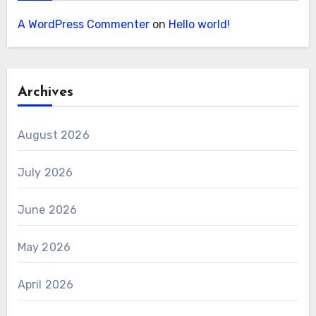
A WordPress Commenter
on
Hello world!
Archives
August 2026
July 2026
June 2026
May 2026
April 2026