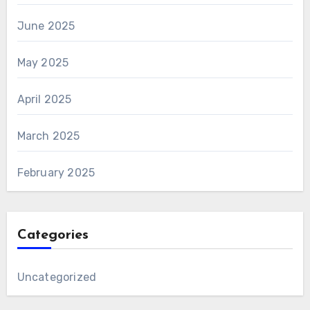
June 2025
May 2025
April 2025
March 2025
February 2025
Categories
Uncategorized