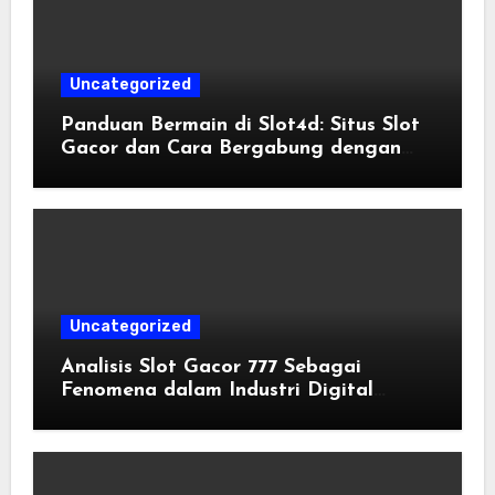
Uncategorized
Panduan Bermain di Slot4d: Situs Slot
Gacor dan Cara Bergabung dengan
Mudah
Uncategorized
Analisis Slot Gacor 777 Sebagai
Fenomena dalam Industri Digital
Online