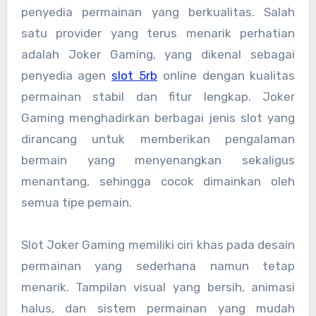
penyedia permainan yang berkualitas. Salah
satu provider yang terus menarik perhatian
adalah Joker Gaming, yang dikenal sebagai
penyedia agen
slot 5rb
online dengan kualitas
permainan stabil dan fitur lengkap. Joker
Gaming menghadirkan berbagai jenis slot yang
dirancang untuk memberikan pengalaman
bermain yang menyenangkan sekaligus
menantang, sehingga cocok dimainkan oleh
semua tipe pemain.
Slot Joker Gaming memiliki ciri khas pada desain
permainan yang sederhana namun tetap
menarik. Tampilan visual yang bersih, animasi
halus, dan sistem permainan yang mudah