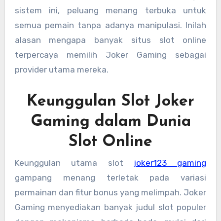
sistem ini, peluang menang terbuka untuk
semua pemain tanpa adanya manipulasi. Inilah
alasan mengapa banyak situs slot online
terpercaya memilih Joker Gaming sebagai
provider utama mereka.
Keunggulan Slot Joker
Gaming dalam Dunia
Slot Online
Keunggulan utama slot
joker123 gaming
gampang menang terletak pada variasi
permainan dan fitur bonus yang melimpah. Joker
Gaming menyediakan banyak judul slot populer