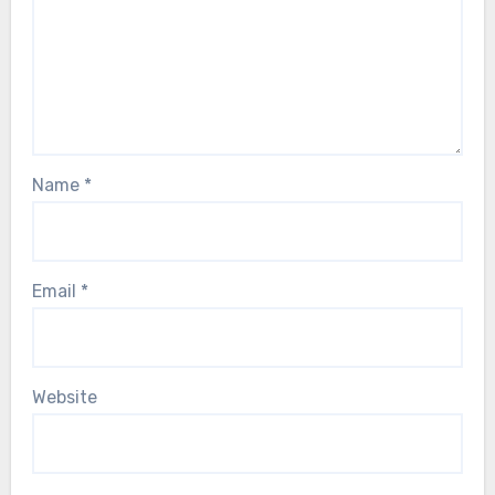
Name
*
Email
*
Website