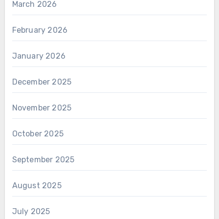
March 2026
February 2026
January 2026
December 2025
November 2025
October 2025
September 2025
August 2025
July 2025