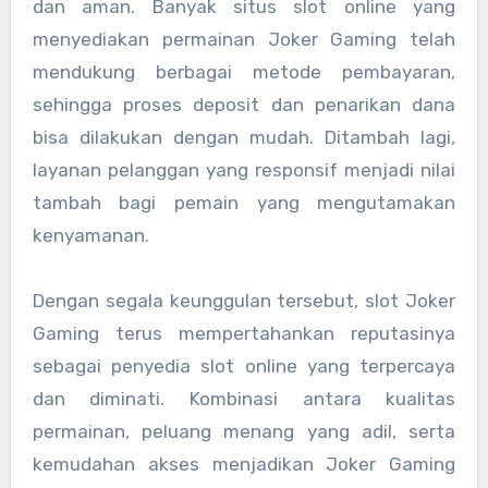
dan aman. Banyak situs slot online yang
menyediakan permainan Joker Gaming telah
mendukung berbagai metode pembayaran,
sehingga proses deposit dan penarikan dana
bisa dilakukan dengan mudah. Ditambah lagi,
layanan pelanggan yang responsif menjadi nilai
tambah bagi pemain yang mengutamakan
kenyamanan.
Dengan segala keunggulan tersebut, slot Joker
Gaming terus mempertahankan reputasinya
sebagai penyedia slot online yang terpercaya
dan diminati. Kombinasi antara kualitas
permainan, peluang menang yang adil, serta
kemudahan akses menjadikan Joker Gaming