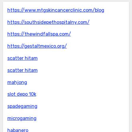
https://www.mtgskincancerclinic.com/blog
https://southsidepethospitalny.com/
https://thewindfallspa.com/
https://gestaltmexico.org/
scatter hitam
scatter hitam
mahjong
slot depo 10k
spadegaming
microgaming
habanero