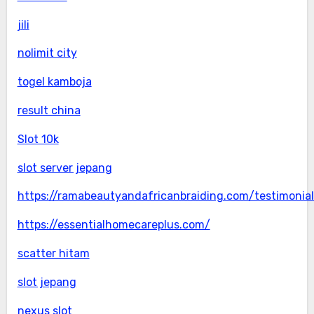
jili
nolimit city
togel kamboja
result china
Slot 10k
slot server jepang
https://ramabeautyandafricanbraiding.com/testimonial
https://essentialhomecareplus.com/
scatter hitam
slot jepang
nexus slot