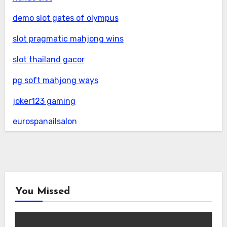
demo slot gates of olympus
slot pragmatic mahjong wins
slot thailand gacor
pg soft mahjong ways
joker123 gaming
eurospanailsalon
You Missed