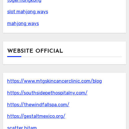
togel hongkong
slot mahjong ways
mahjong ways
WEBSITE OFFICIAL
https://www.mtgskincancerclinic.com/blog
https://southsidepethospitalny.com/
https://thewindfallspa.com/
https://gestaltmexico.org/
scatter hitam