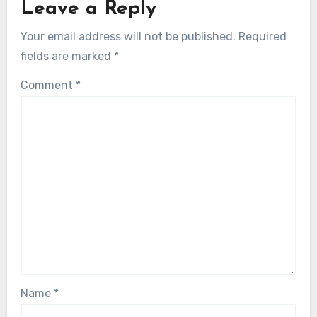
Leave a Reply
Your email address will not be published.
Required
fields are marked
*
Comment
*
Name
*