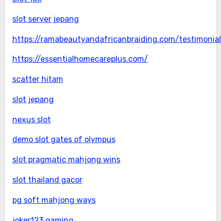
slot server jepang
https://ramabeautyandafricanbraiding.com/testimonial
https://essentialhomecareplus.com/
scatter hitam
slot jepang
nexus slot
demo slot gates of olympus
slot pragmatic mahjong wins
slot thailand gacor
pg soft mahjong ways
joker123 gaming