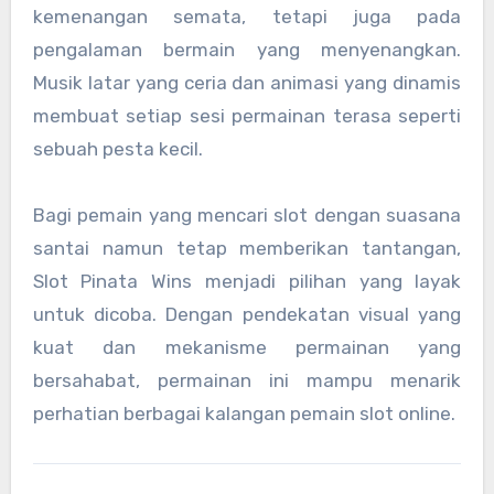
kemenangan semata, tetapi juga pada
pengalaman bermain yang menyenangkan.
Musik latar yang ceria dan animasi yang dinamis
membuat setiap sesi permainan terasa seperti
sebuah pesta kecil.
Bagi pemain yang mencari slot dengan suasana
santai namun tetap memberikan tantangan,
Slot Pinata Wins menjadi pilihan yang layak
untuk dicoba. Dengan pendekatan visual yang
kuat dan mekanisme permainan yang
bersahabat, permainan ini mampu menarik
perhatian berbagai kalangan pemain slot online.