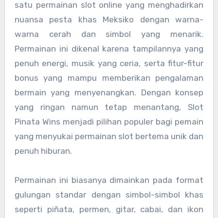
satu permainan slot online yang menghadirkan
nuansa pesta khas Meksiko dengan warna-
warna cerah dan simbol yang menarik.
Permainan ini dikenal karena tampilannya yang
penuh energi, musik yang ceria, serta fitur-fitur
bonus yang mampu memberikan pengalaman
bermain yang menyenangkan. Dengan konsep
yang ringan namun tetap menantang, Slot
Pinata Wins menjadi pilihan populer bagi pemain
yang menyukai permainan slot bertema unik dan
penuh hiburan.
Permainan ini biasanya dimainkan pada format
gulungan standar dengan simbol-simbol khas
seperti piñata, permen, gitar, cabai, dan ikon