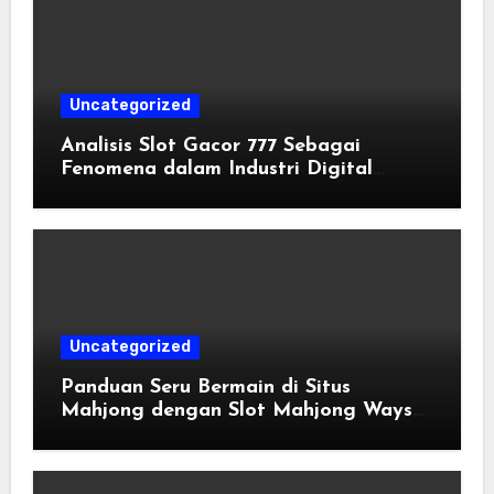
Uncategorized
Analisis Slot Gacor 777 Sebagai
Fenomena dalam Industri Digital
Online
Uncategorized
Panduan Seru Bermain di Situs
Mahjong dengan Slot Mahjong Ways
dan Fitur Scatter Hitam