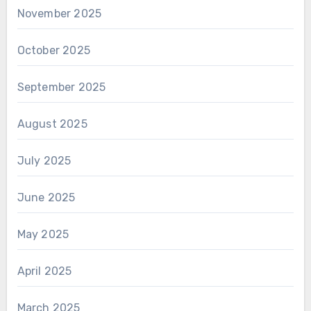
November 2025
October 2025
September 2025
August 2025
July 2025
June 2025
May 2025
April 2025
March 2025