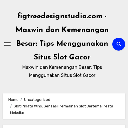
Skip
to
figtreedesignstudio.com -
content
Maxwin dan Kemenangan
Besar: Tips Menggunakan
Situs Slot Gacor
Maxwin dan Kemenangan Besar: Tips
Menggunakan Situs Slot Gacor
Home
Uncategorized
Slot Pinata Wins: Sensasi Permainan Slot Bertema Pesta
Meksiko