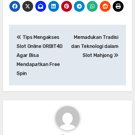
Post
Tips Mengakses
Memadukan Tradisi
navigation
Slot Online ORBIT4D
dan Teknologi dalam
Agar Bisa
Slot Mahjong
Mendapatkan Free
Spin