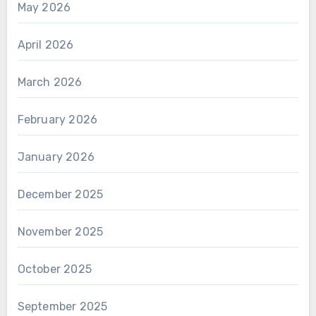
May 2026
April 2026
March 2026
February 2026
January 2026
December 2025
November 2025
October 2025
September 2025