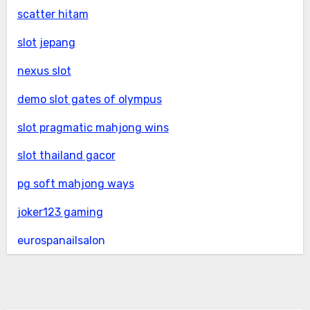
scatter hitam
slot jepang
nexus slot
demo slot gates of olympus
slot pragmatic mahjong wins
slot thailand gacor
pg soft mahjong ways
joker123 gaming
eurospanailsalon