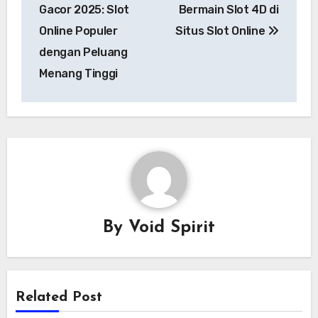
navigation
Gacor 2025: Slot
Bermain Slot 4D di
Online Populer
Situs Slot Online
dengan Peluang
Menang Tinggi
By
Void Spirit
Related Post