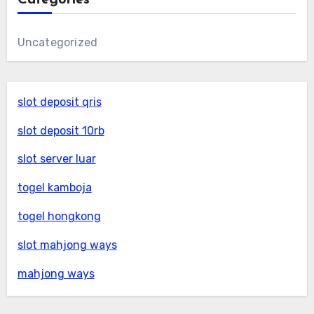
Uncategorized
slot deposit qris
slot deposit 10rb
slot server luar
togel kamboja
togel hongkong
slot mahjong ways
mahjong ways