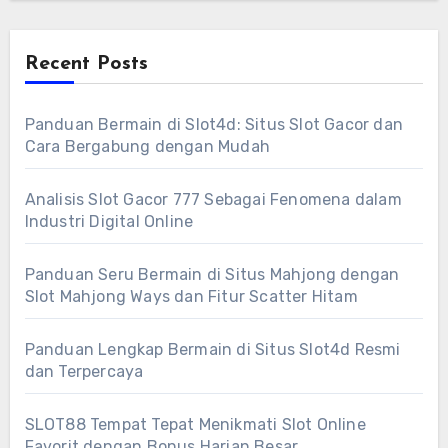
Recent Posts
Panduan Bermain di Slot4d: Situs Slot Gacor dan
Cara Bergabung dengan Mudah
Analisis Slot Gacor 777 Sebagai Fenomena dalam
Industri Digital Online
Panduan Seru Bermain di Situs Mahjong dengan
Slot Mahjong Ways dan Fitur Scatter Hitam
Panduan Lengkap Bermain di Situs Slot4d Resmi
dan Terpercaya
SLOT88 Tempat Tepat Menikmati Slot Online
Favorit dengan Bonus Harian Besar