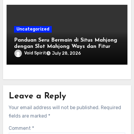
Uncategorized
Panduan Seru Bermain di Situs Mahjong
dengan Slot Mahjong Ways dan Fitur
Scatter Hitam
Void Spirit
July 28, 2026
Leave a Reply
Your email address will not be published.
Required
fields are marked
*
Comment
*