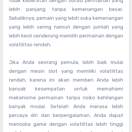
tidak keberatan dengan durasi permainan yang
lebih panjang tanpa kemenangan besar.
Sebaliknya, pemain yang lebih suka kemenangan
yang lebih sering namun dengan jumlah yang
lebih kecil cenderung memilih permainan dengan
volatilitas rendah.
Jika Anda seorang pemula, lebih baik mulai
dengan mesin slot yang memiliki volatilitas
rendah, karena ini akan memberi Anda lebih
banyak kesempatan untuk memahami
mekanisme permainan tanpa risiko kehilangan
banyak modal. Setelah Anda merasa lebih
percaya diri dan berpengalaman, Anda dapat
mencoba game dengan volatilitas lebih tinggi