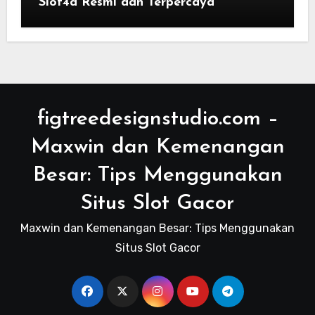
Slot4d Resmi dan Terpercaya
figtreedesignstudio.com –
Maxwin dan Kemenangan
Besar: Tips Menggunakan
Situs Slot Gacor
Maxwin dan Kemenangan Besar: Tips Menggunakan
Situs Slot Gacor