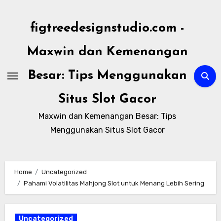
Skip
to
figtreedesignstudio.com -
content
Maxwin dan Kemenangan
Besar: Tips Menggunakan
Situs Slot Gacor
Maxwin dan Kemenangan Besar: Tips
Menggunakan Situs Slot Gacor
Home
Uncategorized
Pahami Volatilitas Mahjong Slot untuk Menang Lebih Sering
Uncategorized