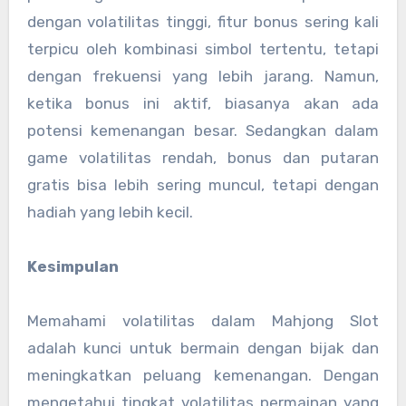
dengan volatilitas tinggi, fitur bonus sering kali
terpicu oleh kombinasi simbol tertentu, tetapi
dengan frekuensi yang lebih jarang. Namun,
ketika bonus ini aktif, biasanya akan ada
potensi kemenangan besar. Sedangkan dalam
game volatilitas rendah, bonus dan putaran
gratis bisa lebih sering muncul, tetapi dengan
hadiah yang lebih kecil.
Kesimpulan
Memahami volatilitas dalam Mahjong Slot
adalah kunci untuk bermain dengan bijak dan
meningkatkan peluang kemenangan. Dengan
mengetahui tingkat volatilitas permainan yang