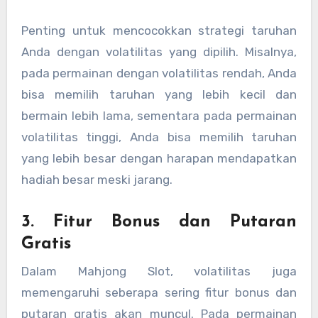
Penting untuk mencocokkan strategi taruhan
Anda dengan volatilitas yang dipilih. Misalnya,
pada permainan dengan volatilitas rendah, Anda
bisa memilih taruhan yang lebih kecil dan
bermain lebih lama, sementara pada permainan
volatilitas tinggi, Anda bisa memilih taruhan
yang lebih besar dengan harapan mendapatkan
hadiah besar meski jarang.
3.
Fitur Bonus dan Putaran
Gratis
Dalam Mahjong Slot, volatilitas juga
memengaruhi seberapa sering fitur bonus dan
putaran gratis akan muncul. Pada permainan