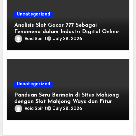
Uncategorized
Analisis Slot Gacor 777 Sebagai
Fenomena dalam Industri Digital Online
Void Spirit
July 28, 2026
Uncategorized
Panduan Seru Bermain di Situs Mahjong
dengan Slot Mahjong Ways dan Fitur
Scatter Hitam
Void Spirit
July 28, 2026