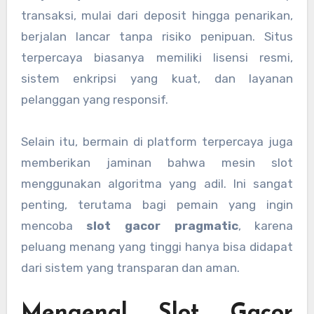
transaksi, mulai dari deposit hingga penarikan,
berjalan lancar tanpa risiko penipuan. Situs
terpercaya biasanya memiliki lisensi resmi,
sistem enkripsi yang kuat, dan layanan
pelanggan yang responsif.
Selain itu, bermain di platform terpercaya juga
memberikan jaminan bahwa mesin slot
menggunakan algoritma yang adil. Ini sangat
penting, terutama bagi pemain yang ingin
mencoba
slot gacor pragmatic
, karena
peluang menang yang tinggi hanya bisa didapat
dari sistem yang transparan dan aman.
Mengenal Slot Gacor