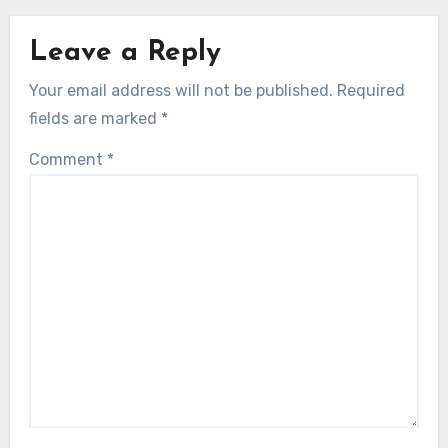
Leave a Reply
Your email address will not be published.
Required
fields are marked
*
Comment
*