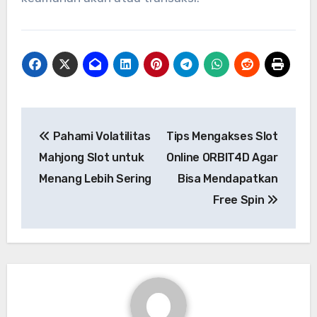
Post
Pahami Volatilitas
Tips Mengakses Slot
navigation
Mahjong Slot untuk
Online ORBIT4D Agar
Menang Lebih Sering
Bisa Mendapatkan
Free Spin