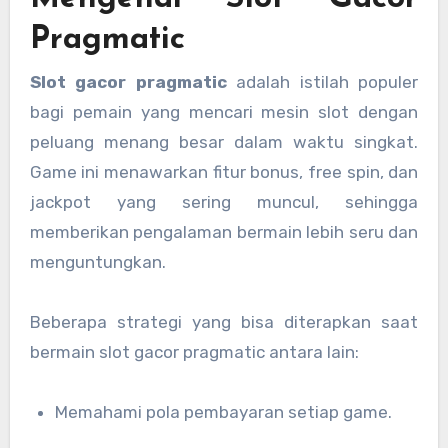
Pragmatic
Slot gacor pragmatic
adalah istilah populer
bagi pemain yang mencari mesin slot dengan
peluang menang besar dalam waktu singkat.
Game ini menawarkan fitur bonus, free spin, dan
jackpot yang sering muncul, sehingga
memberikan pengalaman bermain lebih seru dan
menguntungkan.
Beberapa strategi yang bisa diterapkan saat
bermain slot gacor pragmatic antara lain:
Memahami pola pembayaran setiap game.