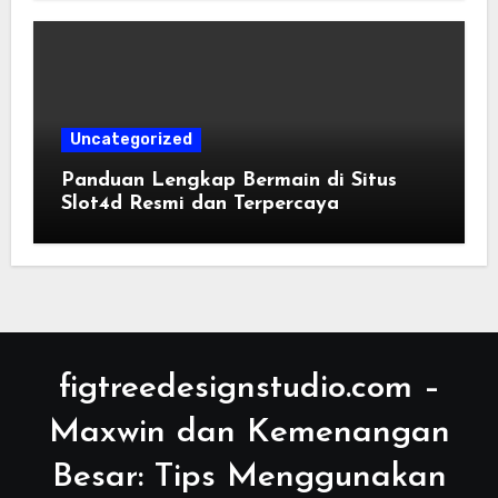
Uncategorized
Panduan Lengkap Bermain di Situs
Slot4d Resmi dan Terpercaya
figtreedesignstudio.com –
Maxwin dan Kemenangan
Besar: Tips Menggunakan