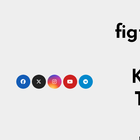
Skip
to
content
fi