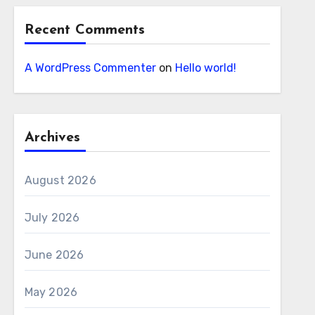
Recent Comments
A WordPress Commenter
on
Hello world!
Archives
August 2026
July 2026
June 2026
May 2026