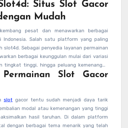
lot4d: Situs Slot Gacor
 dengan Mudah
erkembang pesat dan menawarkan berbagai
 Indonesia. Salah satu platform yang paling
ah slot4d. Sebagai penyedia layanan permainan
warkan berbagai keunggulan mulai dari variasi
 tingkat tinggi, hingga peluang kemenangan
 Permainan Slot Gacor
ngi setiap harinya.
ah
slot
gacor tentu sudah menjadi daya tarik
gembalian modal atau kemenangan yang tinggi
ksimalkan hasil taruhan. Di dalam platform
gital dengan berbagai tema menarik yang telah