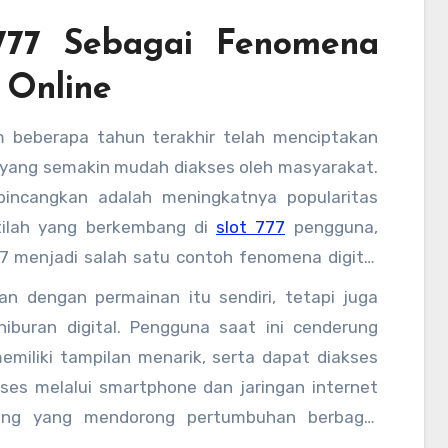
 777 Sebagai Fenomena
 Online
am beberapa tahun terakhir telah menciptakan
i yang semakin mudah diakses oleh masyarakat.
incangkan adalah meningkatnya popularitas
stilah yang berkembang di
slot 777
pengguna,
777 menjadi salah satu contoh fenomena digital
enggambarkan bagaimana teknologi, perilaku
an dengan permainan itu sendiri, tetapi juga
saling berhubungan dalam membentuk tren baru
buran digital. Pengguna saat ini cenderung
miliki tampilan menarik, serta dapat diakses
ses melalui smartphone dan jaringan internet
ting yang mendorong pertumbuhan berbagai