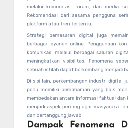
melalui komunitas, forum, dan media s
Rekomendasi dari sesama pengguna seri
platform atau tren tertentu.
Strategi pemasaran digital juga mema
berbagai layanan online. Penggunaan kont
komunikasi melalui berbagai saluran dig
meningkatkan visibilitas. Fenomena sep
sebuah istilah dapat berkembang menjadi bag
Di sisi lain, perkembangan industri digita
perlu memiliki pemahaman yang baik meng
membedakan antara informasi faktual dan kla
menjadi aspek penting agar masyarakat da
dan bertanggung jawab.
Dampak Fenomena Dig