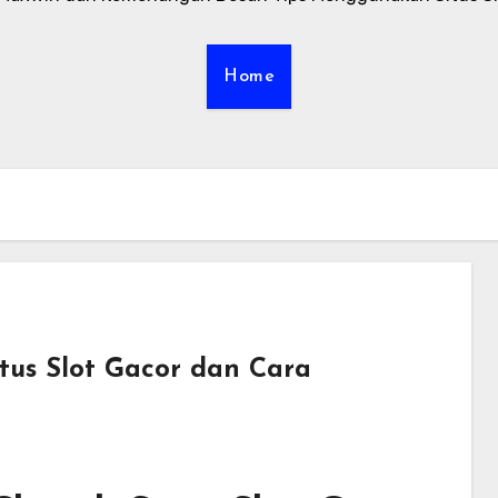
Home
tus Slot Gacor dan Cara