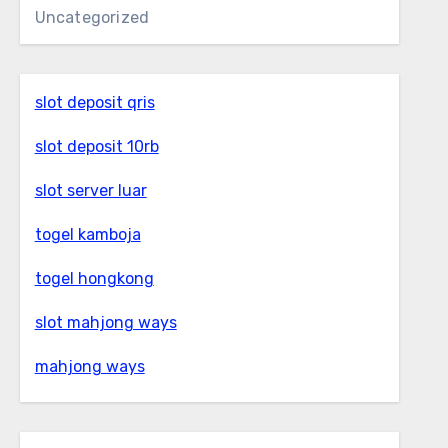
Uncategorized
slot deposit qris
slot deposit 10rb
slot server luar
togel kamboja
togel hongkong
slot mahjong ways
mahjong ways